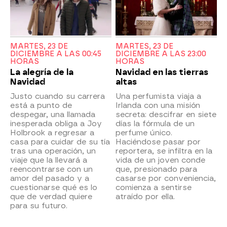
MARTES, 23 DE
MARTES, 23 DE
DICIEMBRE A LAS 00:45
DICIEMBRE A LAS 23:00
HORAS
HORAS
La alegría de la
Navidad en las tierras
Navidad
altas
Justo cuando su carrera
Una perfumista viaja a
está a punto de
Irlanda con una misión
despegar, una llamada
secreta: descifrar en siete
inesperada obliga a Joy
días la fórmula de un
Holbrook a regresar a
perfume único.
casa para cuidar de su tía
Haciéndose pasar por
tras una operación, un
reportera, se infiltra en la
viaje que la llevará a
vida de un joven conde
reencontrarse con un
que, presionado para
amor del pasado y a
casarse por conveniencia,
cuestionarse qué es lo
comienza a sentirse
que de verdad quiere
atraído por ella.
para su futuro.