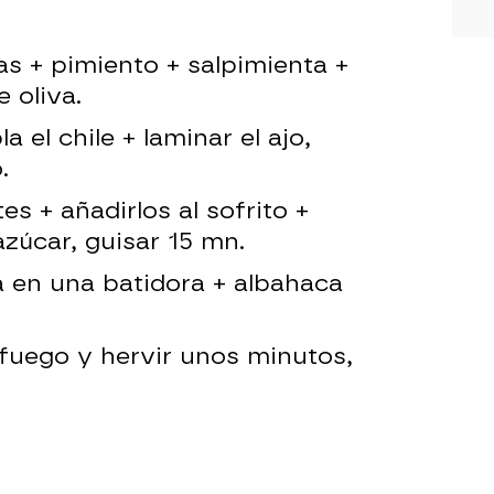
as + pimiento + salpimienta +
 oliva.
a el chile + laminar el ajo,
.
es + añadirlos al sofrito +
azúcar, guisar 15 mn.
sa en una batidora + albahaca
l fuego y hervir unos minutos,