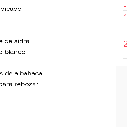
L
 picado
e de sidra
o blanco
s de albahaca
para rebozar