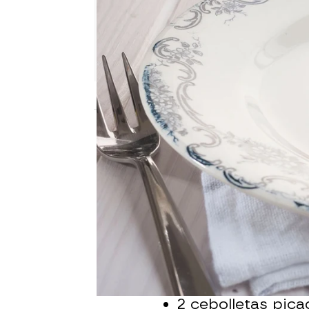
Nova
Madrid
Publicado:
30 de junio de 2018, 14:33
Ingredientes:
3 sesos de corder
caldo
4 tomates muy 
2 cebolletas pica