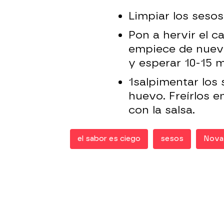
Limpiar los sesos
Pon a hervir el c
empiece de nuevo 
y esperar 10-15 m
1salpimentar los 
huevo. Freírlos en
con la salsa.
el sabor es ciego
sesos
Nova