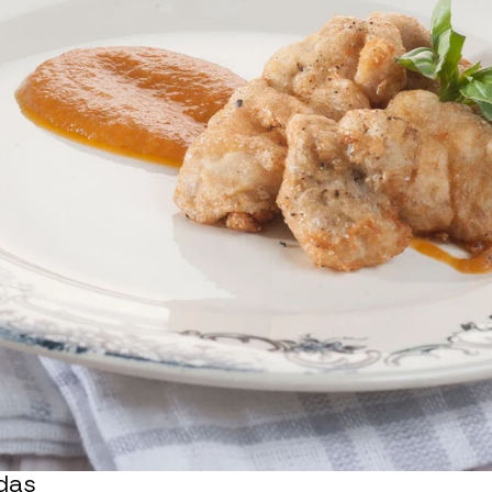
Whatsapp
Facebook
X
Flipboa
o crudos y sin limpiar
maduros
das