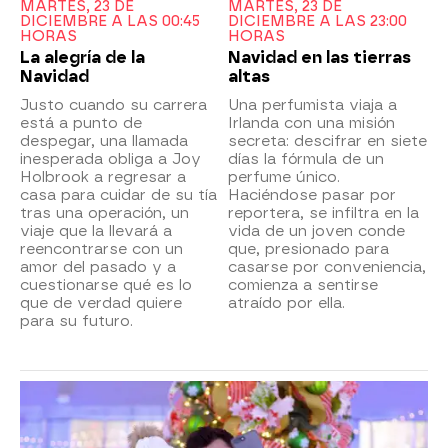
MARTES, 23 DE
MARTES, 23 DE
DICIEMBRE A LAS 00:45
DICIEMBRE A LAS 23:00
HORAS
HORAS
La alegría de la
Navidad en las tierras
Navidad
altas
Justo cuando su carrera
Una perfumista viaja a
está a punto de
Irlanda con una misión
despegar, una llamada
secreta: descifrar en siete
inesperada obliga a Joy
días la fórmula de un
Holbrook a regresar a
perfume único.
casa para cuidar de su tía
Haciéndose pasar por
tras una operación, un
reportera, se infiltra en la
viaje que la llevará a
vida de un joven conde
reencontrarse con un
que, presionado para
amor del pasado y a
casarse por conveniencia,
cuestionarse qué es lo
comienza a sentirse
que de verdad quiere
atraído por ella.
para su futuro.