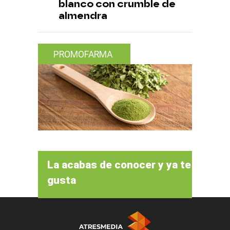
blanco con crumble de
almendra
PROMOFARMA
La acabas de conocer y ya te
gusta