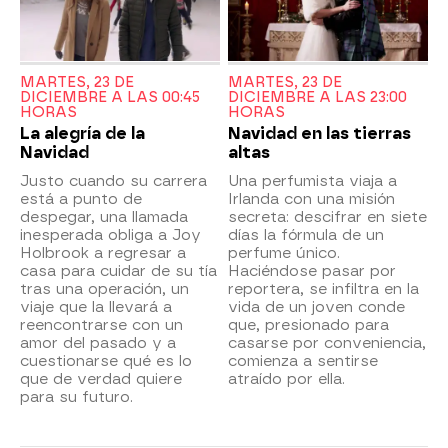
MARTES, 23 DE
MARTES, 23 DE
DICIEMBRE A LAS 00:45
DICIEMBRE A LAS 23:00
HORAS
HORAS
La alegría de la
Navidad en las tierras
Navidad
altas
Justo cuando su carrera
Una perfumista viaja a
está a punto de
Irlanda con una misión
despegar, una llamada
secreta: descifrar en siete
inesperada obliga a Joy
días la fórmula de un
Holbrook a regresar a
perfume único.
casa para cuidar de su tía
Haciéndose pasar por
tras una operación, un
reportera, se infiltra en la
viaje que la llevará a
vida de un joven conde
reencontrarse con un
que, presionado para
amor del pasado y a
casarse por conveniencia,
cuestionarse qué es lo
comienza a sentirse
que de verdad quiere
atraído por ella.
para su futuro.