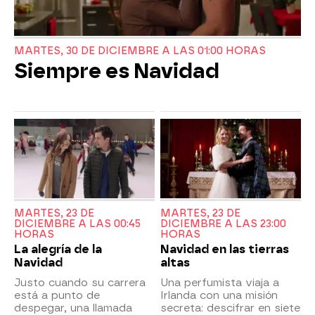
MARTES, 30 DE DICIEMBRE A LAS 01:00 HORAS
Siempre es Navidad
MARTES, 23 DE
MARTES, 23 DE
DICIEMBRE A LAS 00:45
DICIEMBRE A LAS 23:00
HORAS
HORAS
La alegría de la
Navidad en las tierras
Navidad
altas
Justo cuando su carrera
Una perfumista viaja a
está a punto de
Irlanda con una misión
despegar, una llamada
secreta: descifrar en siete