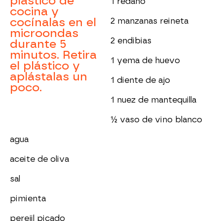
plástico de
1 redaño
cocina y
cocínalas en el
2 manzanas reineta
microondas
2 endibias
durante 5
minutos. Retira
1 yema de huevo
el plástico y
aplástalas un
1 diente de ajo
poco.
1 nuez de mantequilla
½ vaso de vino blanco
agua
aceite de oliva
sal
pimienta
perejil picado