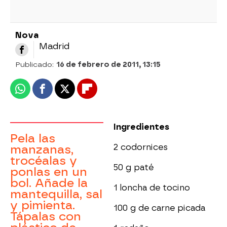
Nova
Madrid
Publicado:
16 de febrero de 2011, 13:15
Whatsapp
Facebook
X
Flipboard
Ingredientes
Pela las
2 codornices
manzanas,
trocéalas y
50 g paté
ponlas en un
bol. Añade la
1 loncha de tocino
mantequilla, sal
y pimienta.
100 g de carne picada
Tápalas con