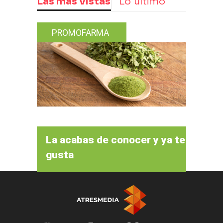
Las más vistas
Lo último
PROMOFARMA
La acabas de conocer y ya te
gusta