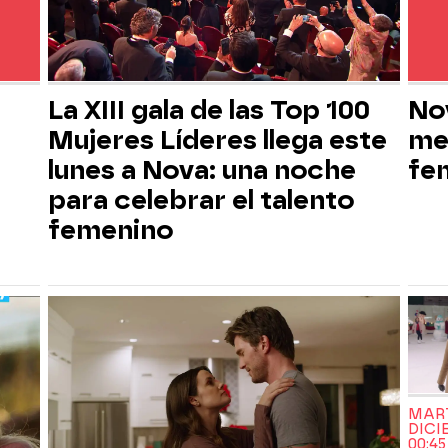
La XIII gala de las Top 100
No
Mujeres Líderes llega este
me
lunes a Nova: una noche
fe
para celebrar el talento
femenino
MART
DICI
00:4