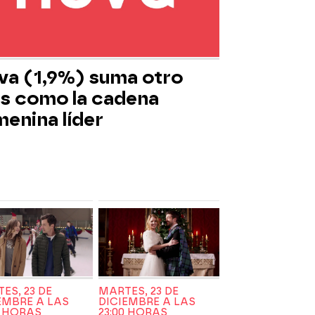
va (1,9%) suma otro
s como la cadena
menina líder
ES, 23 DE
MARTES, 23 DE
EMBRE A LAS
DICIEMBRE A LAS
5 HORAS
23:00 HORAS