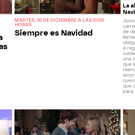
La a
Nav
MARTES, 30 DE DICIEMBRE A LAS 01:00
Just
HORAS
carre
Siempre es Navidad
de d
a
llama
oblig
as
a reg
cuida
una o
que l
reen
amor
cuest
que 
para 