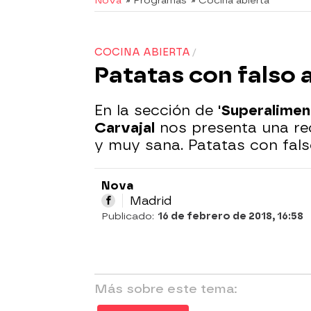
Nova
» Programas
» Cocina abierta
COCINA ABIERTA
Patatas con falso 
En la sección de
'Superalimen
Carvajal
nos presenta una rec
y muy sana. Patatas con fals
Nova
Madrid
Publicado:
16 de febrero de 2018, 16:58
Más sobre este tema: