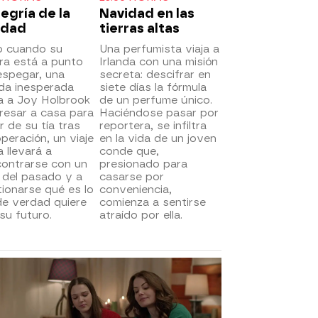
legría de la
Navidad en las
idad
tierras altas
o cuando su
Una perfumista viaja a
ra está a punto
Irlanda con una misión
espegar, una
secreta: descifrar en
da inesperada
siete días la fórmula
a a Joy Holbrook
de un perfume único.
resar a casa para
Haciéndose pasar por
r de su tía tras
reportera, se infiltra
peración, un viaje
en la vida de un joven
a llevará a
conde que,
contrarse con un
presionado para
 del pasado y a
casarse por
ionarse qué es lo
conveniencia,
de verdad quiere
comienza a sentirse
su futuro.
atraído por ella.