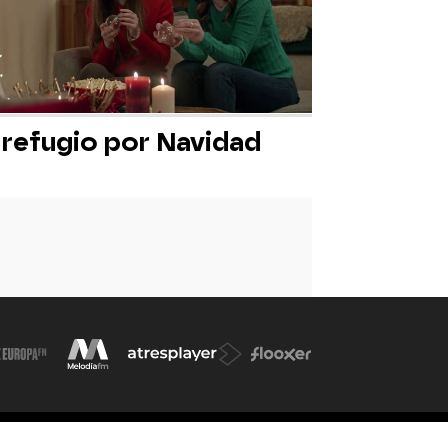
 refugio por Navidad
okies
Cond. de participación