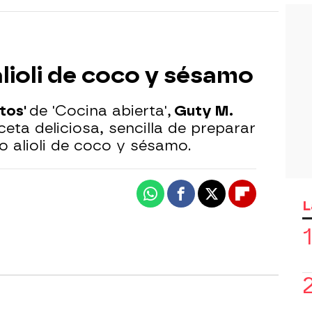
alioli de coco y sésamo
tos'
de 'Cocina abierta',
Guty M.
eta deliciosa, sencilla de preparar
o alioli de coco y sésamo.
Whatsapp
Facebook
X
Flipboard
L