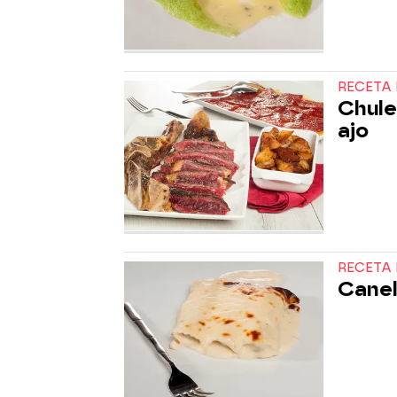
RECETA 
Chulet
ajo
RECETA 
Canel