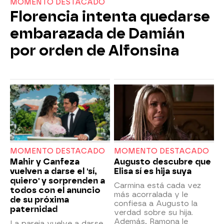
MOMENTO DESTACADO
Florencia intenta quedarse
embarazada de Damián
por orden de Alfonsina
MOMENTO DESTACADO
MOMENTO DESTACADO
Mahir y Canfeza
Augusto descubre que
vuelven a darse el 'sí,
Elisa sí es hija suya
quiero' y sorprenden a
Carmina está cada vez
todos con el anuncio
más acorralada y le
de su próxima
confiesa a Augusto la
paternidad
verdad sobre su hija.
Además, Ramona le
La pareja vuelve a darse