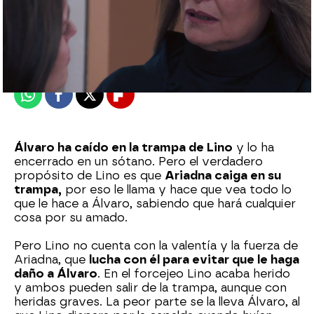
Nova
Madrid
Publicado:
08 de marzo de 2022, 19:44
Whatsapp
Facebook
X
Flipboard
Álvaro ha caído en la trampa de Lino
y lo ha
encerrado en un sótano. Pero el verdadero
propósito de Lino es que
Ariadna caiga en su
trampa,
por eso le llama y hace que vea todo lo
que le hace a Álvaro, sabiendo que hará cualquier
cosa por su amado.
Pero Lino no cuenta con la valentía y la fuerza de
Ariadna, que
lucha con él para evitar que le haga
daño a Álvaro
. En el forcejeo Lino acaba herido
y ambos pueden salir de la trampa, aunque con
heridas graves. La peor parte se la lleva Álvaro, al