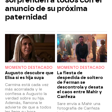
sorprenden a todos con el
anuncio de su próxima
paternidad
MOMENTO DESTACADO
MOMENTO DESTACADO
Augusto descubre que
La fiesta de
Elisa sí es hija suya
despedida de soltero
de Ferman se
Carmina está cada vez
descontrola y desata
más acorralada y le
el caos entre Mahir y
confiesa a Augusto la
Canfeza
verdad sobre su hija.
Además, Ramona le
Sare envía a Mahir una
advierte de que a todos
fotografía de Canfeza
les llega su hora.