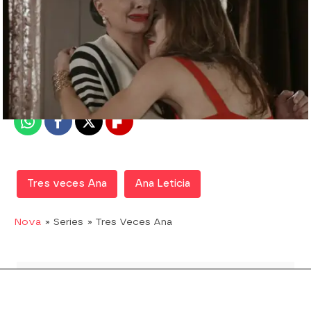
Nova
Madrid
Publicado:
08 de febrero de 2018, 14:14
Whatsapp
Facebook
X
Flipboard
Tres veces Ana
Ana Leticia
Nova
» Series
» Tres Veces Ana