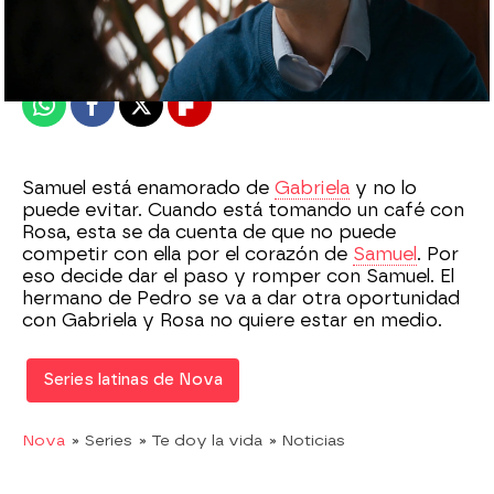
Madrid
Publicado:
25 de enero de 2021, 20:01
Whatsapp
Facebook
X
Flipboard
Samuel está enamorado de
Gabriela
y no lo
puede evitar. Cuando está tomando un café con
Rosa, esta se da cuenta de que no puede
competir con ella por el corazón de
Samuel
. Por
eso decide dar el paso y romper con Samuel. El
hermano de Pedro se va a dar otra oportunidad
con Gabriela y Rosa no quiere estar en medio.
Series latinas de Nova
Nova
» Series
» Te doy la vida
» Noticias