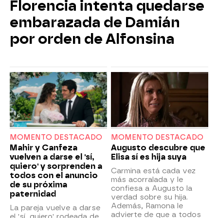
Florencia intenta quedarse
embarazada de Damián
por orden de Alfonsina
MOMENTO DESTACADO
MOMENTO DESTACADO
Mahir y Canfeza
Augusto descubre que
vuelven a darse el 'sí,
Elisa sí es hija suya
quiero' y sorprenden a
Carmina está cada vez
todos con el anuncio
más acorralada y le
de su próxima
confiesa a Augusto la
paternidad
verdad sobre su hija.
Además, Ramona le
La pareja vuelve a darse
advierte de que a todos
el 'sí, quiero' rodeada de