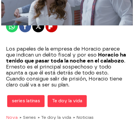
Madrid
Publicado:
26 de diciembre de 2020, 18:38
Whatsapp
Facebook
X
Flipboard
Los papeles de la empresa de Horacio parece
que indican un delito fiscal y por eso
Horacio ha
tenido que pasar toda la noche en el calabozo
.
Ernesto es el principal sospechoso y todo
apunta a que él está detrás de todo esto.
Cuando consigue salir de prisión, Horacio tiene
claro cuál va a ser su plan.
series latinas
Te doy la vida
Nova
» Series
» Te doy la vida
» Noticias