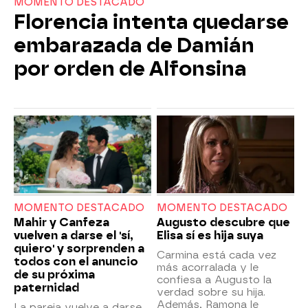
MOMENTO DESTACADO
Florencia intenta quedarse
embarazada de Damián
por orden de Alfonsina
MOMENTO DESTACADO
MOMENTO DESTACADO
Mahir y Canfeza
Augusto descubre que
vuelven a darse el 'sí,
Elisa sí es hija suya
quiero' y sorprenden a
Carmina está cada vez
todos con el anuncio
más acorralada y le
de su próxima
confiesa a Augusto la
paternidad
verdad sobre su hija.
Además, Ramona le
La pareja vuelve a darse