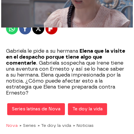
Madrid
Publicado:
08 de enero de 2021, 20:01
Whatsapp
Facebook
X
Flipboard
Gabriela le pide a su hermana
Elena que la visite
en el despacho porque tiene algo que
comentarle
. Gabriela sospecha que Irene tiene
una aventura con Ernesto y así se lo hace saber
a su hermana. Elena queda impresionada por la
noticia. ¿Cómo puede afectar esto a la
estrategia que Elena tiene preparada contra
Ernesto?
Series latinas de Nova
Te doy la vida
Nova
» Series
» Te doy la vida
» Noticias