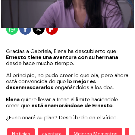
Madrid
Publicado:
11 de enero de 2021, 20:01
Whatsapp
Facebook
X
Flipboard
Gracias a Gabriela, Elena ha descubierto que
Ernesto tiene una aventura con su hermana
desde hace mucho tiempo.
Al principio, no pudo creer lo que oía, pero ahora
está convencida de que
lo mejor es
desenmascararlos
engañándolos a los dos.
Elena
quiere llevar a Irene al límite haciéndole
creer que
está enamorándose de Ernesto
.
¿Funcionará su plan? Descúbrelo en el vídeo.
Noticias
aventura
Mejores Momentos
Te