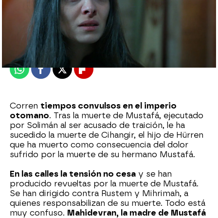
Nova
Publicado:
19 de mayo de 2023, 23:03
Whatsapp
Facebook
X
Flipboard
Corren
tiempos convulsos en el imperio
otomano
. Tras la muerte de Mustafá, ejecutado
por Solimán al ser acusado de traición, le ha
sucedido la muerte de Cihangir, el hijo de Hürren
que ha muerto como consecuencia del dolor
sufrido por la muerte de su hermano Mustafá.
En las calles la tensión no cesa
y se han
producido revueltas por la muerte de Mustafá.
Se han dirigido contra Rustem y Mihrimah, a
quienes responsabilizan de su muerte. Todo está
muy confuso.
Mahidevran, la madre de Mustafá