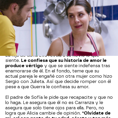
en el portal de su casa con Karina. La mujer, que
siente algo especial por el padre de Sofía, le
revela a Montiel que
ha visto a Mabel Rangel y a
su novio muy acaramelados
. La madre de
Miranda no puede evitar sentirse celosa y
decide hablar con Martín. Ya temía que su
relación con el joven periodista fracasara y,
ahora, su inseguridad crece con
el comentario
malicioso de la agente de policía.
La hija de doña Eva revela a su novio lo que
siente.
Le confiesa que su historia de amor le
produce vértigo
y que se siente indefensa tras
enamorarse de él. En el fondo, teme que su
actual pareja le engañé con otra mujer como hizo
Sergio con Julieta. Así que decide romper con él
pese a que Guerra le confiesa su amor.
El padre de Sofía le pide que recapacite y que no
lo haga. Le asegura que él no es Carranza y le
asegura que solo tiene ojos para ella. Pero, no
logra que Alicia cambie de opinión.
"Olvídate de