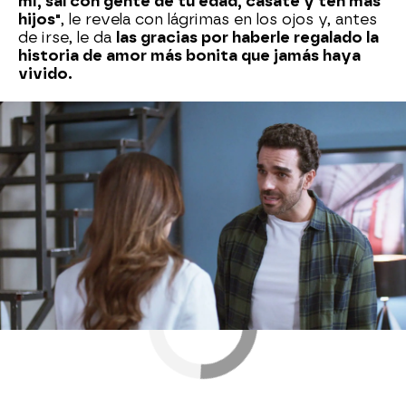
mí, sal con gente de tu edad, cásate y ten más
hijos"
, le revela con lágrimas en los ojos y, antes
de irse, le da
las gracias por haberle regalado la
historia de amor más bonita que jamás haya
vivido.
Nova
» Series
» Si nos dejan
» Mejores momentos