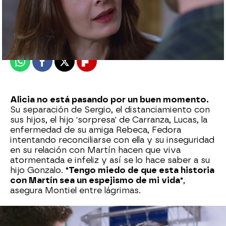
Nova
Publicado:
19 de septiembre de 2024, 21:34
Whatsapp
Facebook
X
Flipboard
Alicia no está pasando por un buen momento.
Su separación de Sergio, el distanciamiento con
sus hijos, el hijo 'sorpresa' de Carranza, Lucas, la
enfermedad de su amiga Rebeca, Fedora
intentando reconciliarse con ella y su inseguridad
en su relación con Martín hacen que viva
atormentada e infeliz y así se lo hace saber a su
hijo Gonzalo.
"Tengo miedo de que esta historia
con Martín sea un espejismo de mi vida"
,
asegura Montiel entre lágrimas.
Alicia se acerca a casa de Martín y se encuentra