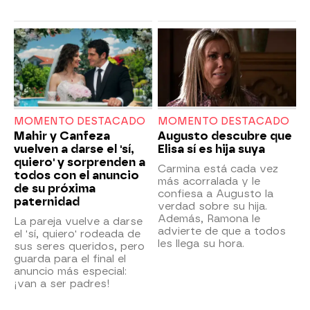
MOMENTO DESTACADO
MOMENTO DESTACADO
Mahir y Canfeza
Augusto descubre que
vuelven a darse el 'sí,
Elisa sí es hija suya
quiero' y sorprenden a
Carmina está cada vez
todos con el anuncio
más acorralada y le
de su próxima
confiesa a Augusto la
paternidad
verdad sobre su hija.
Además, Ramona le
La pareja vuelve a darse
advierte de que a todos
el 'sí, quiero' rodeada de
les llega su hora.
sus seres queridos, pero
guarda para el final el
anuncio más especial:
¡van a ser padres!