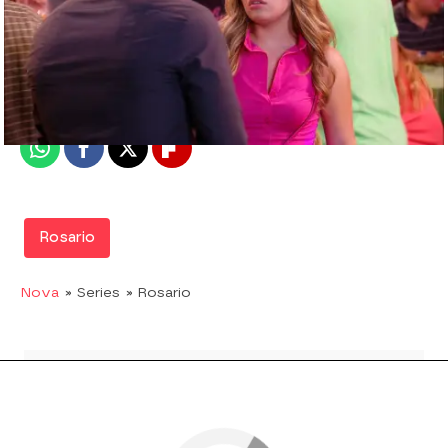
Nova
Madrid
Publicado:
28 de agosto de 2017, 17:33
Whatsapp
Facebook
X
Flipboard
Rosario
Nova
» Series
» Rosario