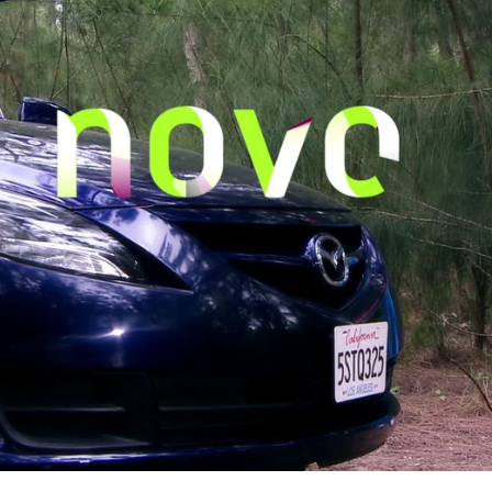
Whatsapp
Facebook
X
Flipboa
17