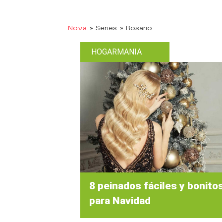
Nova
» Series
» Rosario
HOGARMANIA
8 peinados fáciles y bonito
para Navidad