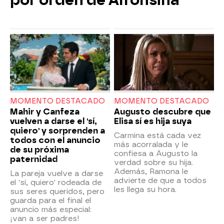
por orden de Alfonsina
MOMENTO DESTACADO
MOMENTO DESTACADO
Mahir y Canfeza
Augusto descubre que
vuelven a darse el 'sí,
Elisa sí es hija suya
quiero' y sorprenden a
Carmina está cada vez
todos con el anuncio
más acorralada y le
de su próxima
confiesa a Augusto la
paternidad
verdad sobre su hija.
Además, Ramona le
La pareja vuelve a darse
advierte de que a todos
el 'sí, quiero' rodeada de
les llega su hora.
sus seres queridos, pero
guarda para el final el
anuncio más especial:
¡van a ser padres!