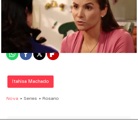
Nova
Madrid
Publicado:
16 de agosto de 2017, 17:33
Whatsapp
Facebook
X
Flipboard
Itahisa Machado
Nova
» Series
» Rosario