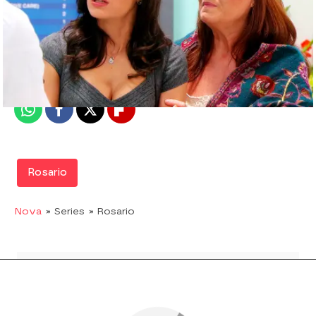
Nova
Madrid
Publicado:
31 de agosto de 2017, 17:33
Whatsapp
Facebook
X
Flipboard
Rosario
Nova
» Series
» Rosario