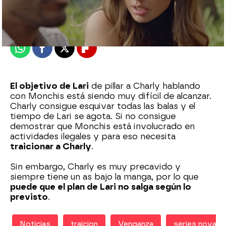
Madrid
Publicado:
20 de septiembre de 2021, 19:04
Whatsapp
Facebook
X
Flipboard
El objetivo de Lari
de pillar a Charly hablando
con Monchis está siendo muy difícil de alcanzar.
Charly consigue esquivar todas las balas y el
tiempo de Lari se agota. Si no consigue
demostrar que Monchis está involucrado en
actividades ilegales y para eso necesita
traicionar a Charly
.
Sin embargo, Charly es muy precavido y
siempre tiene un as bajo la manga, por lo que
puede que el plan de Lari no salga según lo
previsto
.
Noticias
traicion
Venganza
series nova