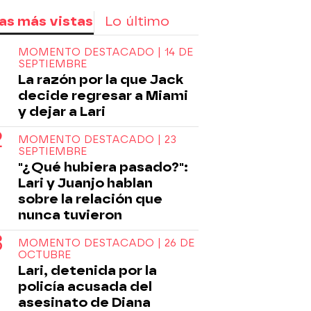
as más vistas
Lo último
MOMENTO DESTACADO | 14 DE
SEPTIEMBRE
La razón por la que Jack
decide regresar a Miami
nas de Nova
amor
Mejores Momentos
amor inc
y dejar a Lari
MOMENTO DESTACADO | 23
SEPTIEMBRE
"¿Qué hubiera pasado?":
Lari y Juanjo hablan
sobre la relación que
nunca tuvieron
MOMENTO DESTACADO | 26 DE
OCTUBRE
Lari, detenida por la
policía acusada del
asesinato de Diana