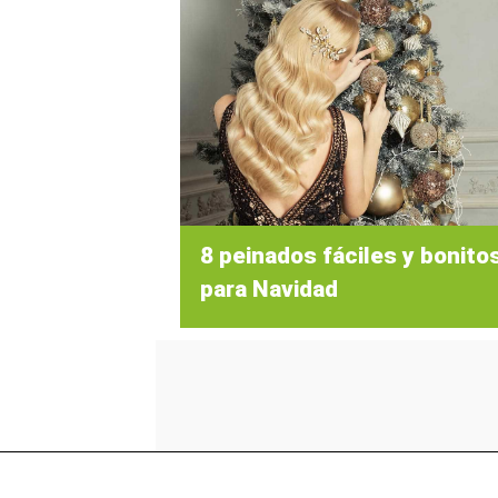
8 peinados fáciles y bonito
para Navidad