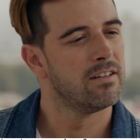
Whatsapp
Facebook
X
Flipboa
:34
gar a Ramón 'Monchis' a través de su
ocido como Pez Koi, por su nombre
tá haciendo pasar por una productora
ratarlo y
necesitará la ayuda de Juanjo
 jugando con fuego pasando tanto