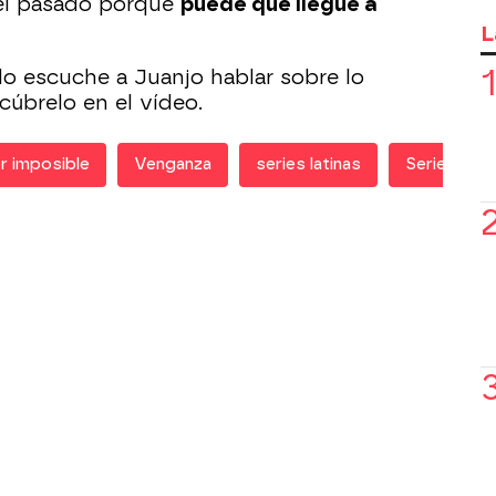
el pasado porque
puede que llegue a
L
o escuche a Juanjo hablar sobre lo
cúbrelo en el vídeo.
r imposible
Venganza
series latinas
Series lati