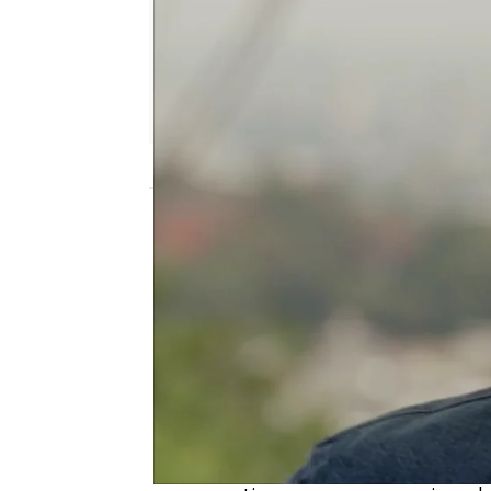
Nova
Madrid
Publicado:
02 de septiembre de 2021, 18
Lari está intentando lle
hijo Erick, también con
artístico. Para ello,
se es
musical
que quiere cont
para encontrarlo.
Sin embargo, Lari está