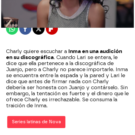
Madrid
Publicado:
12 de octubre de 2021, 19:02
Whatsapp
Facebook
X
Flipboard
Charly quiere escuchar a
Inma en una audición
en su discográfica
. Cuando Lari se entera, le
dice que ella pertenece a la discográfica de
Juanjo, pero a Charly no parece importarle. Inma
se encuentra entre la espada y la pared y Lari le
dice que antes de firmar nada con Charly
debería ser honesta con Juanjo y contárselo. Sin
embargo, la tentación es fuerte y el dinero que le
ofrece Charly es irrechazable. Se consuma la
traición de Inma.
Series latinas de Nova