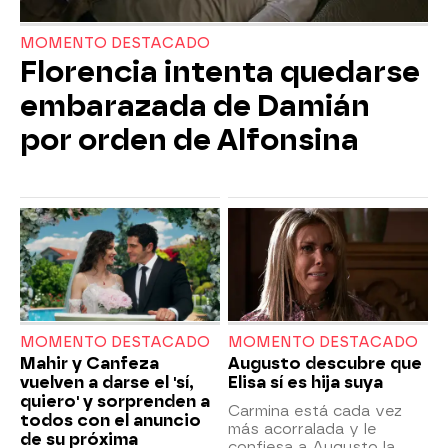
MOMENTO DESTACADO
Florencia intenta quedarse
embarazada de Damián
por orden de Alfonsina
MOMENTO DESTACADO
MOMENTO DESTACADO
Mahir y Canfeza
Augusto descubre que
vuelven a darse el 'sí,
Elisa sí es hija suya
quiero' y sorprenden a
Carmina está cada vez
todos con el anuncio
más acorralada y le
de su próxima
confiesa a Augusto la