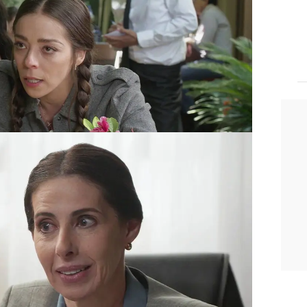
edido a Meche que la ayude para que
uto con éxito.
perar el tiempo perdido con su hija y
r.
Durante la comida, Nora le confiesa
eveló antes de morir que no era su
a es la razón por la que regresó a San
en conmueven profundamente a
s puede contener la emoción y termina
 Elsa. En ese momento,
Armando
 la cercanía entre ambas.
tanto cariño a mi sobrina"
, comenta el
ra. Guillermina se pone muy nerviosa al
ta enseguida. Más tarde, le pregunta a
entre ellos, pero él niega cualquier
 no imagine cosas.