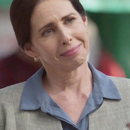
Whatsapp
Facebook
X
Flipboa
uillermina que Nora es su hija
y le
ien decidió alejarse de la pequeña.
ce en el pasado y de aquella relación
rmina no puede dejar de pensar en la