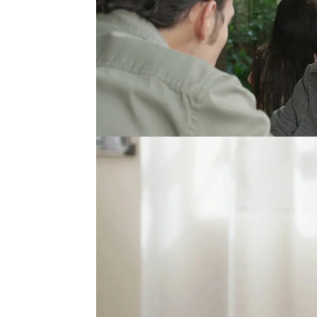
profesora incluso ha p
pueda terminar el instit
Guillermina quiere recu
decide invitarla a come
que doña Clemencia le r
madre biológica y que es
Juan.
Las palabras de la jov
Guillermina, que apena
abrazando a la prima de
aparece y se extraña de
"No sabía que le tenías 
empresario a la profeso
verlo y Nora se da cuen
Armando si ocurrió algo 
problema y
le dice que