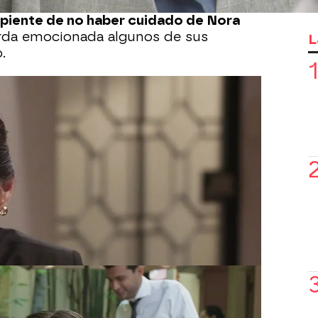
antenido con Armando y termina
epiente de no haber cuidado de Nora
rda emocionada algunos de sus
L
.
nar el bachillerato para poder ir a la
na está decidida a ayudarla
a cumplir
tinúa buscando a su verdadera madre.
l hospital para intentar conseguir
 que su acta de nacimiento contiene
ee que jamás logrará encontrar a su
drés intenta convencerla de que no se
isita a Guillermina para agradecerle
tá dando con sus estudios.
La