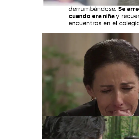
conversación que ha m
derrumbándose.
Se arr
cuando era niña
y recue
encuentros en el colegio
La joven sueña con termi
universidad y
Guillermi
ese objetivo.
Mientras tanto,
Nora con
La prima de Elsa acude a
información y descubre
errores. Desanimada, cr
progenitora, aunque An
rinda.
Al día siguiente, Nora v
todo
el apoyo que le es