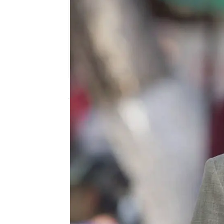
Nova
Publicado:
15 de mayo de 2026, 21:45
Armando le confirma a G
recuerda que fue ella qu
Ambos vivieron un roman
nació la prima de Elsa.
Al llegar a casa, Guille