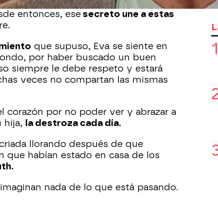
n matrimonio amigo de la familia que
esde entonces, ese
secreto une a estas
re.
L
imiento
que supuso, Eva se siente en
izondo, por haber buscado un buen
eso siempre le debe respeto y estará
uchas veces no compartan las mismas
el corazón por no poder ver y abrazar a
 hija,
la destroza cada día.
criada llorando después de que
an que habían estado en casa de los
th.
 imaginan nada de lo que está pasando.