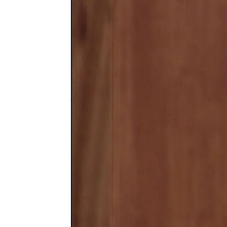
Nova
Publicado:
23 de octubre de 2025, 15:28
Eva y Gabriela guardan
tuvo una hija
hace mucho
quería una criada solte
ella.
Gabriela la ayudó, a su