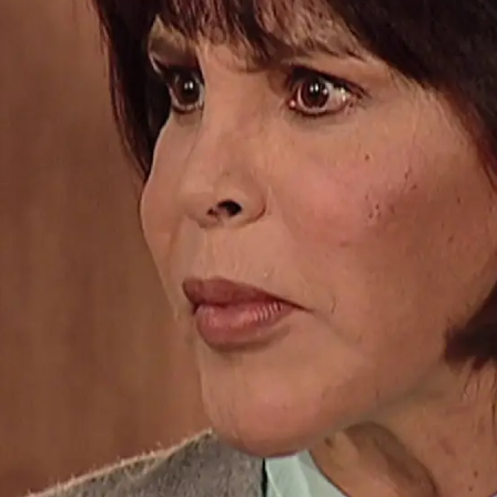
Whatsapp
Facebook
X
Flipboa
 un secreto que nadie más sabe.
Eva
s años y, puesto que Gabriela no
ra con un bebé, tuvo que separarse de
 manera, y dieron a la pequeña
en