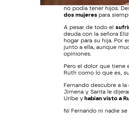
adopción
a los Uribe, u
no podía tener hijos. D
dos mujeres
para siemp
A pesar de todo el
sufr
deuda con la señora El
hogar para su hija. Por 
junto a ella, aunque m
opiniones.
Pero el dolor que tiene 
Ruth como lo que es, su
Fernando descubre a la 
Jimena y Sarita le dijer
Uribe y
habían visto a Ru
Ni Fernando ni nadie se