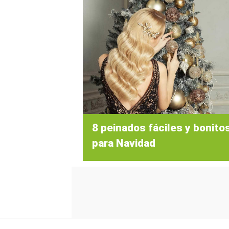
8 peinados fáciles y bonito
para Navidad