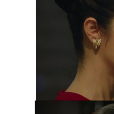
Nova
Madrid
Publicado:
30 de noviembre de 2021, 22:
Los celos de Candan han
Harun disfrutando de un
a permitir que estés con
de rabia.
Sin embargo, Harun está