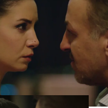
Whatsapp
Facebook
X
Flipboa
43
 vuelto a apoderarse de ella
al ver a
a velada romántica con Dilara:
"No voy
 otra mujer"
, le ha dicho en un ataque
 cansado de permitirle que controle su