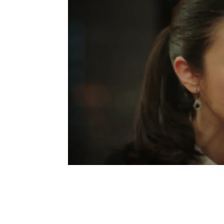
vida, incluyendo su rela
decidido dejarle las cos
nuestras vidas"
, le ha d
¿Aceptará Candan? Desc
noticia.
Noticias
serie turca
Celos