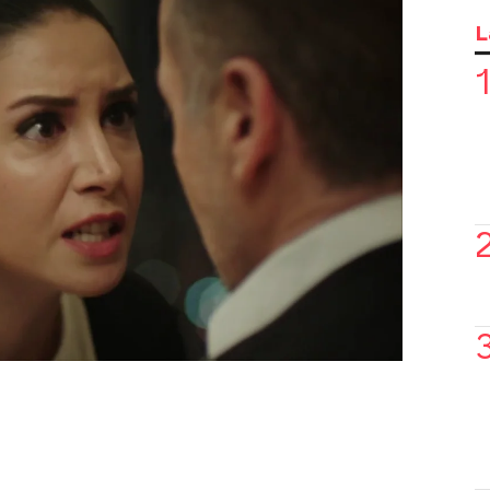
ciona amorosa con Dilara, por lo que ha
as claras:
"Vas a desaparecer de
L
icho.
úbrelo en el vídeo que encabeza esta