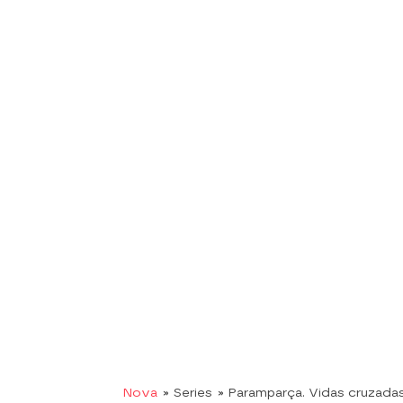
Nova
» Series
» Paramparça. Vidas cruzada