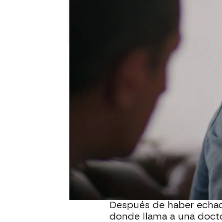
Nova
Madrid
Publicado:
17 de diciembre de 2021, 22:4
Dilara no quiere saber n
no le coge el teléfono 
tiene manera de contact
personalmente a Dilara,
Cihan, al verlo, se enza
ante tanta tensión, pie
Después de haber echado
donde llama a una docto