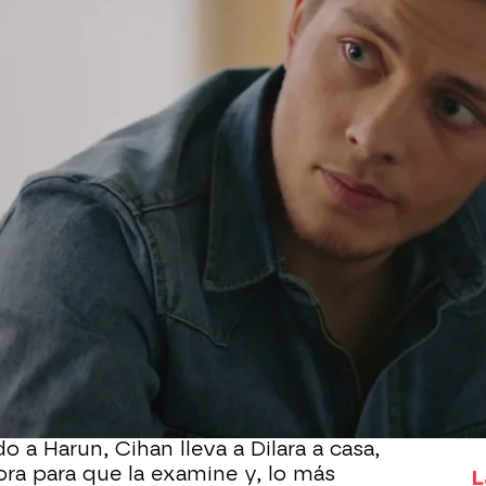
Whatsapp
Facebook
X
Flipboa
3
ada de Harun tras su traición, por eso
ni responde a sus mensajes. Como no
ar con ella, Harun va a buscar
 que está llegando a casa con Cihan.
rza con él en una violenta pelea y
Dilara,
rde el conocimiento
.
 a Harun, Cihan lleva a Dilara a casa,
ra para que la examine y, lo más
L