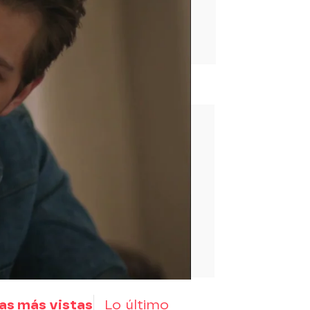
rd
as más vistas
Lo último