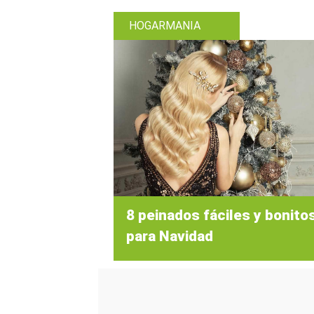
HOGARMANIA
8 peinados fáciles y bonito
para Navidad