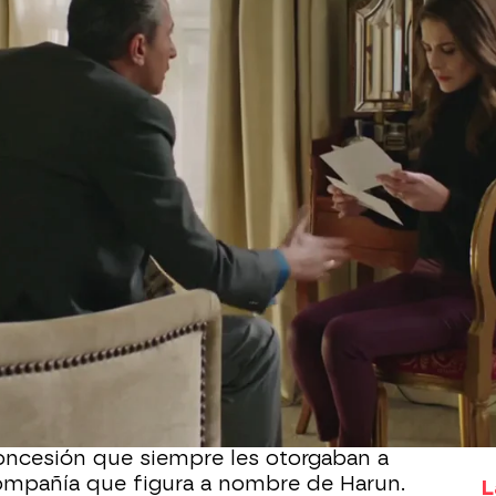
Whatsapp
Facebook
X
Flipboa
3
e Harun, el gran enemigo de la familia
.
le en numerosas ocasiones de que no es
ilara está convencida de que su
amente por rencor.
 a Harun y descubre una transferencia
ombre que los estafó en el pasado, un
oncesión que siempre les otorgaban a
compañía que figura a nombre de Harun.
L