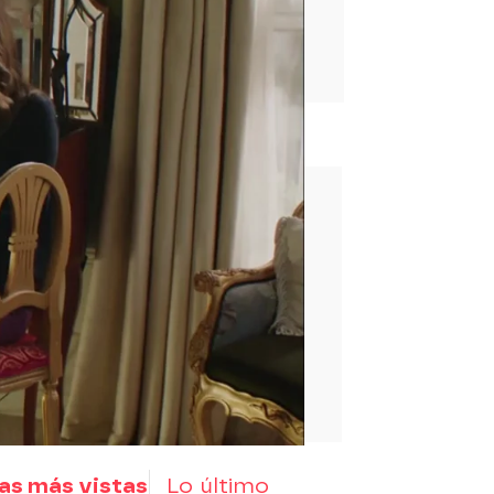
rd
as más vistas
Lo último