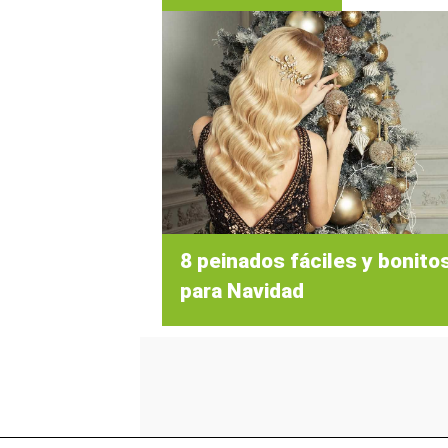
8 peinados fáciles y bonito
para Navidad