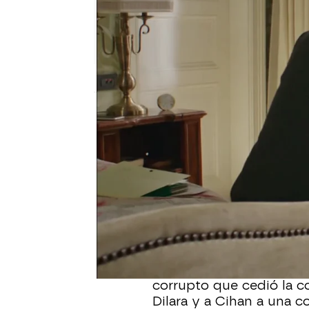
Nova
Madrid
Publicado:
10 de diciembre de 2021, 22:4
Dilara está enamorada d
Cihan trata de advertir
un buen hombre, pero
D
exmarido se mueve únic
Cihan decide investigar
que este le hizo a un h
corrupto que cedió la c
Dilara y a Cihan a una 