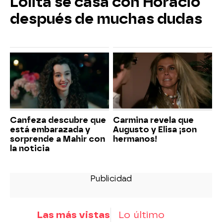
Lolita se casa con Horacio
después de muchas dudas
Canfeza descubre que
Carmina revela que
está embarazada y
Augusto y Elisa ¡son
sorprende a Mahir con
hermanos!
la noticia
Las más vistas
Lo último