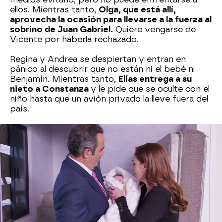
ellos. Mientras tanto,
Olga, que está allí,
aprovecha la ocasión para llevarse a la fuerza al
sobrino de Juan Gabriel.
Quiere vengarse de
Vicente por haberla rechazado.
Regina y Andrea se despiertan y entran en
pánico al descubrir que no están ni el bebé ni
Benjamín. Mientras tanto,
Elías entrega a su
nieto a Constanza
y le pide que se oculte con el
niño hasta que un avión privado la lleve fuera del
país.
Por otra parte, Olga lleva a Benjamín a una casa
destartalada llena de ratas y descarga su odio
sobre el pequeño.
"Me has traicionado. Has
contado mis secretos y, por tu culpa, tu padre
no se ha casado conmigo y he perdido a mi
bebé"
, le dice llena de ira. Y continúa:
"Ahora, tu
padre va a saber lo que se siente al perder a un
hijo".