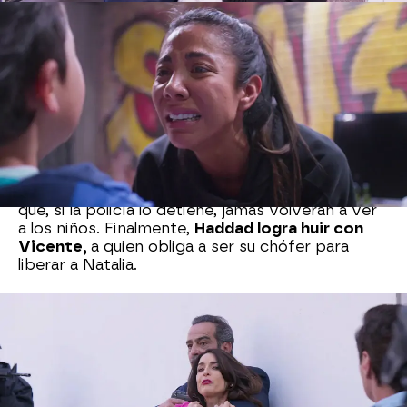
Toda la familia se reúne en casa de Adrián para
consolar a Andrea y a Omar tras el secuestro de
su bebé, incluido Elías, quien ha sido el causante
de todo. En ese momento, aparece la policía
para llevarse preso a Haddad, acusado de
traficar con armas. En un arrebato de locura, el
padre de Omar coge a Natalia como rehén y la
apunta con un arma para intentar escapar de los
agentes.
El marido de Samia confiesa que él es
el responsable de los secuestros
y les advierte
que, si la policía lo detiene, jamás volverán a ver
a los niños. Finalmente,
Haddad logra huir con
Vicente,
a quien obliga a ser su chófer para
liberar a Natalia.
Nova
» Series
» Mi fortuna es amarte
» Mejores
momentos