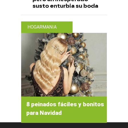
susto enturbia su boda
HOGARMANIA
8 peinados fáciles y bonitos
para Navidad