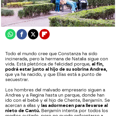
Nova
Publicado:
21 de enero de 2025, 21:45
Whatsapp
Facebook
X
Flipboard
Todo el mundo cree que Constanza ha sido
incinerada, pero la hermana de Natalia sigue con
vida. Está pletórica de felicidad porque,
al fin,
podrá estar junto al hijo de su sobrina Andrea,
que ya ha nacido, y que Elías está a punto de
secuestrar.
Los hombres del malvado empresario siguen a
Andrea y a Regina hasta un parque, donde han
ido con el bebé y el hijo de Chente, Benjamín. Se
acercan a ellas y
las adormecen para llevarse al
nieto de Cantú.
Benjamín intenta por todos los
medios evitarlo, pero no puede enfrentarse a