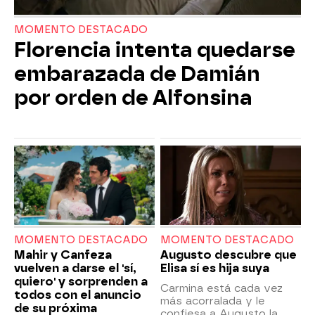
MOMENTO DESTACADO
Florencia intenta quedarse
embarazada de Damián
por orden de Alfonsina
MOMENTO DESTACADO
MOMENTO DESTACADO
Mahir y Canfeza
Augusto descubre que
vuelven a darse el 'sí,
Elisa sí es hija suya
quiero' y sorprenden a
Carmina está cada vez
todos con el anuncio
más acorralada y le
de su próxima
confiesa a Augusto la