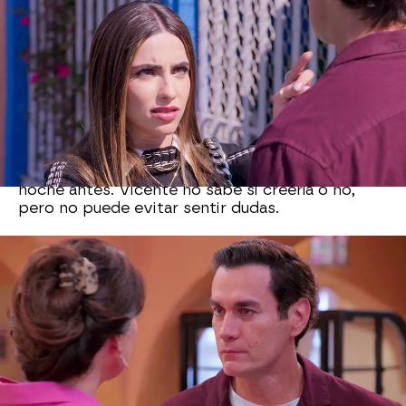
Andrea, la hija de Natalia, es el vehículo del que
Adrián se quiere valer para separar a su mujer de
Vicente.
Andrea no aprueba esa relación,
pues
considera que Vicente pertenece a otra clase
social que no puede facilitarle a su madre el nivel
de vida que tenía cuando estaba con Adrián.
La
ambición de Andrea es ilimitada
y pone todo
su empeño en sembrar la discordia en Vicente.
Aprovecha un encuentro casual entre ellos, para
decirle que Adrián y su madre de besaron la
noche antes. Vicente no sabe si creerla o no,
pero no puede evitar sentir dudas.
Cuando regresa a casa, Vicente quiere ser claro
con Natalia y ella no le dice nada de su encuentro
con Adrián.
Eso hace sospechar a Vicente
de
que quizá Andrea tenía razón y comienza a dudar
del amor de Natalia.
Nova
» Series
» Mi fortuna es amarte
» Mejores