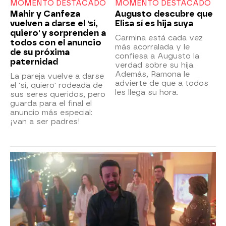
MOMENTO DESTACADO
MOMENTO DESTACADO
Mahir y Canfeza
Augusto descubre que
vuelven a darse el 'sí,
Elisa sí es hija suya
quiero' y sorprenden a
Carmina está cada vez
todos con el anuncio
más acorralada y le
de su próxima
confiesa a Augusto la
paternidad
verdad sobre su hija.
Además, Ramona le
La pareja vuelve a darse
advierte de que a todos
el 'sí, quiero' rodeada de
les llega su hora.
sus seres queridos, pero
guarda para el final el
anuncio más especial:
¡van a ser padres!