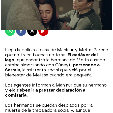
Nova
Publicado:
29 de octubre de 2023, 21:33
Whatsapp
Facebook
X
Flipboard
Llega la policía a casa de Mahinur y Metin. Parece
que no traen buenas noticias.
El cadáver del
lago,
que encontró la hermana de Metin cuando
estaba almorzando con Cüneyt,
pertenece a
Sermin,
la asistenta social que veló por el
bienestar de Melissa cuando era pequeña.
Los agentes informan a Mahinur que su hermano
y ella
deben ir a prestar declaración a
comisaría.
Los hermanos se quedan desolados por la
muerte de la trabajadora social y, aunque