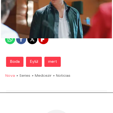
Nova
Madrid
Publicado:
13 de mayo de 2019, 20:02
Whatsapp
Facebook
X
Flipboard
Boda
Eylül
mert
Nova
» Series
» Medcezir
» Noticias