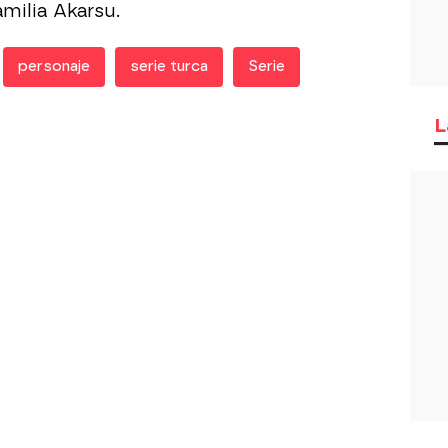
milia Akarsu.
personaje
serie turca
Serie
L