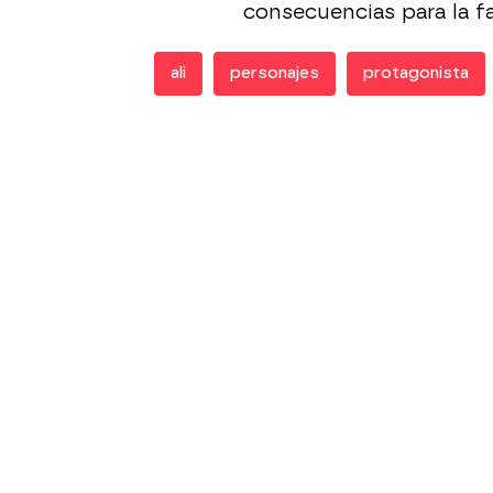
consecuencias para la fa
ali
personajes
protagonista