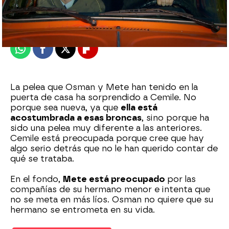
Madrid
Publicado:
07 de abril de 2022, 21:49
Whatsapp
Facebook
X
Flipboard
La pelea que Osman y Mete han tenido en la
puerta de casa ha sorprendido a Cemile. No
porque sea nueva, ya que
ella está
acostumbrada a esas broncas
, sino porque ha
sido una pelea muy diferente a las anteriores.
Cemile está preocupada porque cree que hay
algo serio detrás que no le han querido contar de
qué se trataba.
En el fondo,
Mete está preocupado
por las
compañías de su hermano menor e intenta que
no se meta en más líos. Osman no quiere que su
hermano se entrometa en su vida.