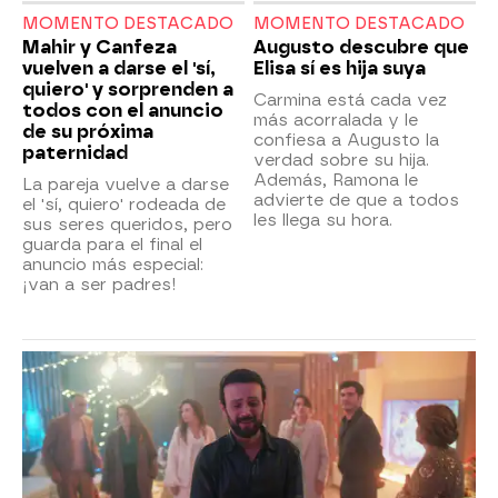
MOMENTO DESTACADO
MOMENTO DESTACADO
Mahir y Canfeza
Augusto descubre que
vuelven a darse el 'sí,
Elisa sí es hija suya
quiero' y sorprenden a
Carmina está cada vez
todos con el anuncio
más acorralada y le
de su próxima
confiesa a Augusto la
paternidad
verdad sobre su hija.
Además, Ramona le
La pareja vuelve a darse
advierte de que a todos
el 'sí, quiero' rodeada de
les llega su hora.
sus seres queridos, pero
guarda para el final el
anuncio más especial:
¡van a ser padres!