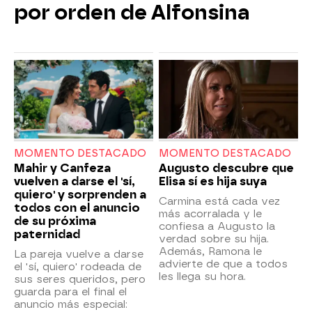
por orden de Alfonsina
MOMENTO DESTACADO
MOMENTO DESTACADO
Mahir y Canfeza
Augusto descubre que
vuelven a darse el 'sí,
Elisa sí es hija suya
quiero' y sorprenden a
Carmina está cada vez
todos con el anuncio
más acorralada y le
de su próxima
confiesa a Augusto la
paternidad
verdad sobre su hija.
Además, Ramona le
La pareja vuelve a darse
advierte de que a todos
el 'sí, quiero' rodeada de
les llega su hora.
sus seres queridos, pero
guarda para el final el
anuncio más especial: