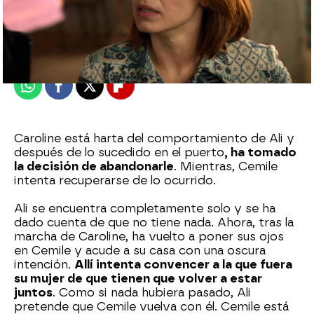
Nova
Madrid
Publicado:
16 de noviembre de 2021, 21:18
Whatsapp
Facebook
X
Flipboard
Caroline está harta del comportamiento de Ali y
después de lo sucedido en el puerto
, ha tomado
la decisión de abandonarle
. Mientras, Cemile
intenta recuperarse de lo ocurrido.
Ali se encuentra completamente solo y se ha
dado cuenta de que no tiene nada. Ahora, tras la
marcha de Caroline, ha vuelto a poner sus ojos
en Cemile y acude a su casa con una oscura
intención.
Allí intenta convencer a la que fuera
su mujer de que tienen que volver a estar
juntos
. Como si nada hubiera pasado, Ali
pretende que Cemile vuelva con él. Cemile está