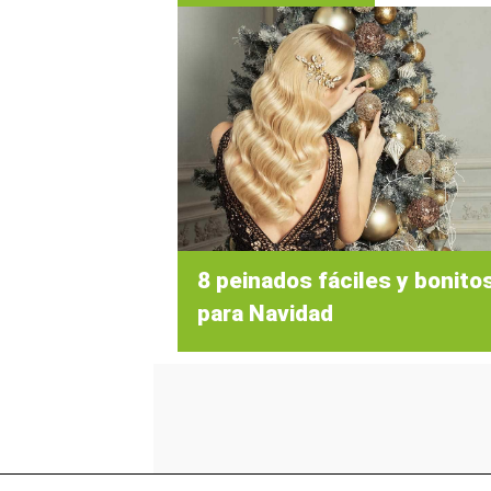
8 peinados fáciles y bonito
para Navidad