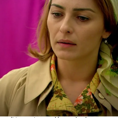
Whatsapp
Facebook
X
Flipboa
ras sin dormir y peleas con los
mile está en marcha y las prendas que
idad. Ahora llega el momento de
ecidido que, en vez de venderlas en
,
pondrá un puesto en el baza
r, donde
aje de beneficio.