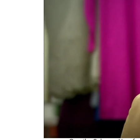
Nova
Madrid
Publicado:
25 de febrero de 2022, 21:34
Tras mucho esfuerzo, ho
vecinos, el taller de Ce
hace son de primera cal
venderlas y Cemile ha d
las tiendas tradicionales
sacará un mayor porcent