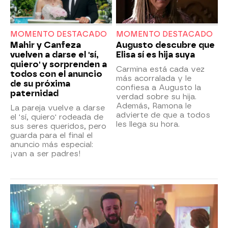
MOMENTO DESTACADO
MOMENTO DESTACADO
Mahir y Canfeza
Augusto descubre que
vuelven a darse el 'sí,
Elisa sí es hija suya
quiero' y sorprenden a
Carmina está cada vez
todos con el anuncio
más acorralada y le
de su próxima
confiesa a Augusto la
paternidad
verdad sobre su hija.
Además, Ramona le
La pareja vuelve a darse
advierte de que a todos
el 'sí, quiero' rodeada de
les llega su hora.
sus seres queridos, pero
guarda para el final el
anuncio más especial:
¡van a ser padres!