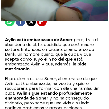
Madrid
Publicado:
24 de febrero de 2022, 21:34
Whatsapp
Facebook
X
Flipboard
Aylin está embarazada de Soner
pero, tras el
abandono de él, ha decidido que será madre
soltera. Entonces, empieza a enamorarse de
Darik, un hombre bueno, que la cuida y que
acepta como suyo el niño del que está
embarazada Aylin y que, además,
le pide
matrimonio
.
El problema es que Soner, al enterarse de que
Aylin está embarazada, ha vuelto y quiere
recuperarla para formar con ella una familia. Sin
duda,
Aylin sigue estando profundamente
enamorada de Soner
y no ha conseguido
olvidarlo, pero sabe que una vida a su lado
conlleva problemas y preocupaciones ...