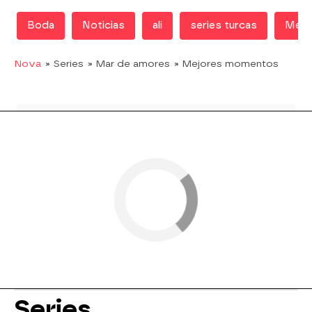
Boda
Noticias
ali
series turcas
Mejo
Nova
» Series
» Mar de amores
» Mejores momentos
Series