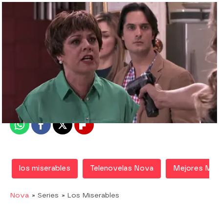
Nova
Madrid
Publicado:
02 de junio de 2015, 09:04
Whatsapp
Facebook
X
Flipboard
los miserables
Telenovelas Nova
Mejores Mo
Nova
» Series
» Los Miserables