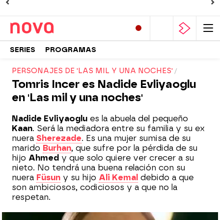
SERIES
PROGRAMAS
PERSONAJES DE 'LAS MIL Y UNA NOCHES'
Tomris Incer es Nadide Evliyaoglu
en 'Las mil y una noches'
Nadide Evliyaoglu
es la abuela del pequeño
Kaan
. Será la mediadora entre su familia y su ex
nuera
Sherezade
. Es una mujer sumisa de su
marido
Burhan
, que sufre por la pérdida de su
hijo
Ahmed
y que solo quiere ver crecer a su
nieto. No tendrá una buena relación con su
nuera
Füsun
y su hijo
Ali Kemal
debido a que
son ambiciosos, codiciosos y a que no la
respetan.