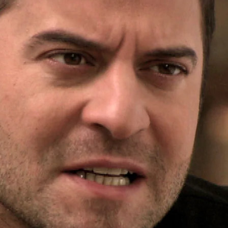
Whatsapp
Facebook
X
Flipboa
06