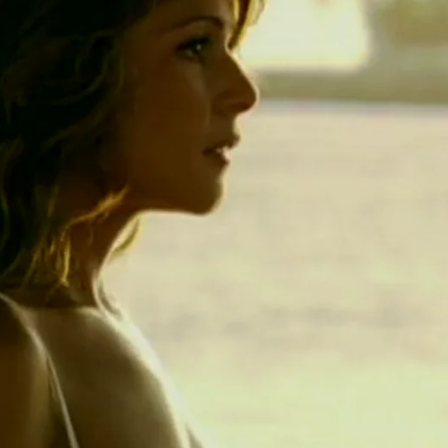
Whatsapp
Facebook
X
Flipboa
a151fa832
Telenovelas