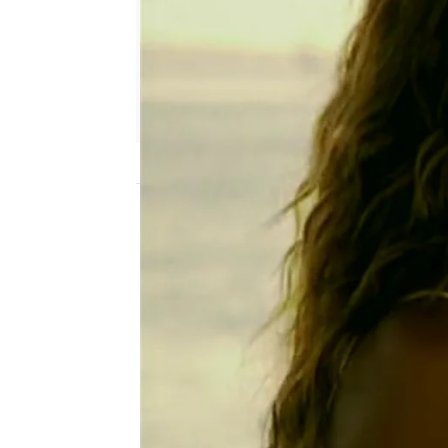
Nova
Madrid
Publicado:
24 de agosto de 2015, 10:47
la viuda de blanco
5554b3fc0cf203d