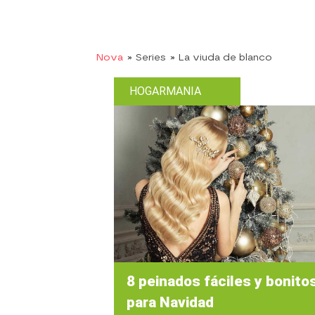
Nova
» Series
» La viuda de blanco
HOGARMANIA
8 peinados fáciles y bonito
para Navidad