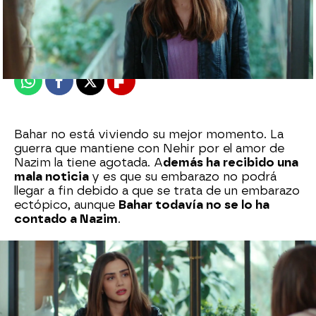
Nova
Publicado:
08 de junio de 2024, 23:01
Whatsapp
Facebook
X
Flipboard
Bahar no está viviendo su mejor momento. La
guerra que mantiene con Nehir por el amor de
Nazim la tiene agotada. A
demás ha recibido una
mala noticia
y es que su embarazo no podrá
llegar a fin debido a que se trata de un embarazo
ectópico, aunque
Bahar todavía no se lo ha
contado a Nazim
.
Todos son malas noticias cuando alguien llama a
su puerta.
Se trata de Azra
y es una joven a la
que ya conoció someramente en el funeral de su
madre. Azra tiene algo importante que contarle