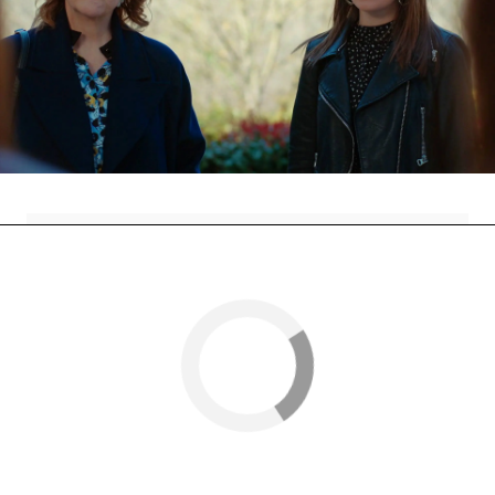
quedarse en la casa en la que antes vívía su
madre, junto a Nehir. Azra se convertirá en los
oídos y los ojos de Bahar en casa de su mayor
enemiga.
Nova
» Series
» La Presa
» Mejores momentos