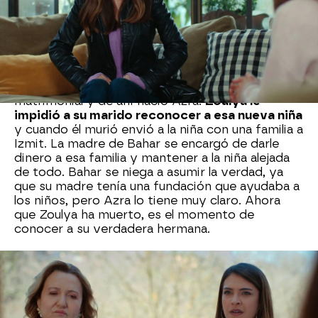
y, ahora que ya ha pasado algún tiempo desde la
muerte de Zoulya, ha considerado oportuno
decirlo.
Asegura que es su hermana.
Bahar no da
crédito a lo que escucha.
Según Azra, la madre de Bahar sabía que su
padre había tenido una aventura extra
matrimonial y de ahí nació Azra.
Zoulya le
impidió a su marido reconocer a esa nueva niña
y cuando él murió envió a la niña con una familia a
Izmit. La madre de Bahar se encargó de darle
dinero a esa familia y mantener a la niña alejada
de todo. Bahar se niega a asumir la verdad, ya
que su madre tenía una fundación que ayudaba a
los niños, pero Azra lo tiene muy claro. Ahora
que Zoulya ha muerto, es el momento de
conocer a su verdadera hermana.
Bahar necesita tiempo para procesarlo todo,
pero
Azra enseguida se da cuenta de las
posibilidades de sacar algo de su nueva
hermana
y convence a Bahar para que la deje