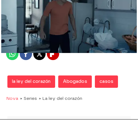
Nova
Madrid
Publicado:
22 de agosto de 2017, 21:10
Whatsapp
Facebook
X
Flipboard
la ley del corazón
Abogados
casos
Nova
» Series
» La ley del corazón