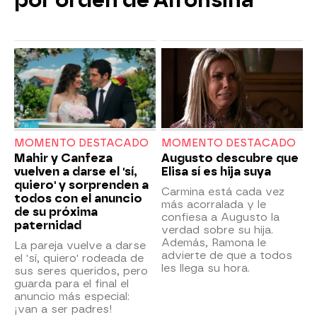
por orden de Alfonsina
MOMENTO DESTACADO
MOMENTO DESTACADO
Mahir y Canfeza
Augusto descubre que
vuelven a darse el 'sí,
Elisa sí es hija suya
quiero' y sorprenden a
Carmina está cada vez
todos con el anuncio
más acorralada y le
de su próxima
confiesa a Augusto la
paternidad
verdad sobre su hija.
Además, Ramona le
La pareja vuelve a darse
advierte de que a todos
el 'sí, quiero' rodeada de
les llega su hora.
sus seres queridos, pero
guarda para el final el
anuncio más especial:
¡van a ser padres!