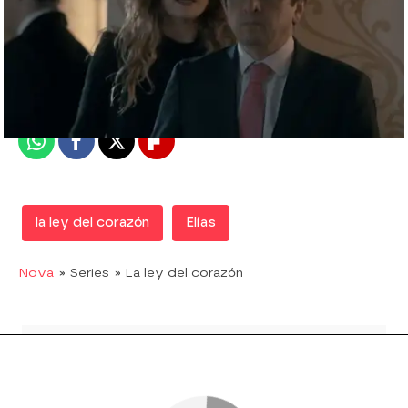
Nova
Madrid
Publicado:
08 de agosto de 2017, 21:33
Whatsapp
Facebook
X
Flipboard
la ley del corazón
Elías
Nova
» Series
» La ley del corazón